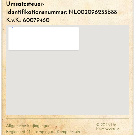
Umsatzsteuer-
Identifikationsnummer:
NL002096233B88
K.v.K.:
60079460
© 2026 De
Allgemeine Bedingungen
-
Kampeertuin.
Reglement Minicamping de Kampeertuin